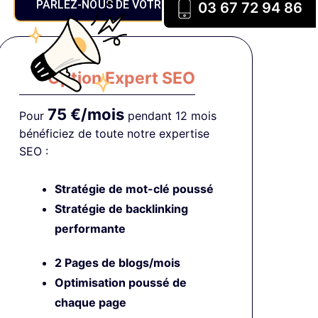
PARLEZ-NOUS DE VOTRE PROJET
03 67 72 94 86
Option Expert SEO
75 €/mois
Pour
pendant 12 mois
bénéficiez de toute notre expertise
SEO :
Stratégie de mot-clé poussé
Stratégie de backlinking
performante
2 Pages de blogs/mois
Optimisation poussé
de
chaque page