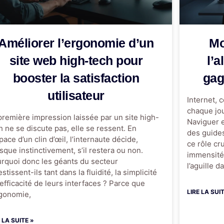
Améliorer l’ergonomie d’un
Mo
site web high-tech pour
l’
booster la satisfaction
gag
utilisateur
Internet, 
chaque jo
première impression laissée par un site high-
Naviguer 
h ne se discute pas, elle se ressent. En
des guides
space d’un clin d’œil, l’internaute décide,
ce rôle cru
sque instinctivement, s’il restera ou non.
immensité
rquoi donc les géants du secteur
l’aguille d
estissent-ils tant dans la fluidité, la simplicité
l’efficacité de leurs interfaces ? Parce que
LIRE LA SUI
rgonomie,
E LA SUITE »