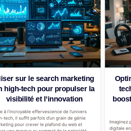
iser sur le search marketing
Opti
n high-tech pour propulser la
tec
visibilité et l’innovation
boost
e à l’incroyable effervescence de l’univers
h-tech, il suffit parfois d’un grain de génie
Imaginez p
keting pour crever le plafond du web et
digitale e
ser une marque au sommet de la notoriété