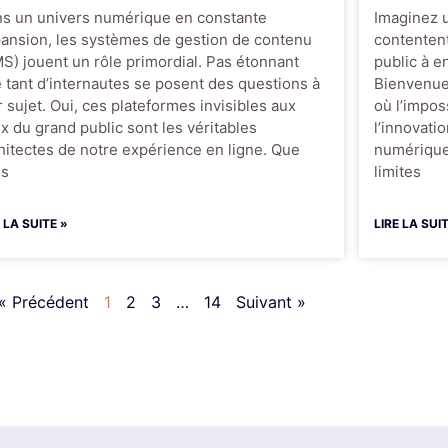
s un univers numérique en constante
Imaginez 
ansion, les systèmes de gestion de contenu
contentent
S) jouent un rôle primordial. Pas étonnant
public à e
 tant d’internautes se posent des questions à
Bienvenue 
r sujet. Oui, ces plateformes invisibles aux
où l’impos
x du grand public sont les véritables
l’innovati
hitectes de notre expérience en ligne. Que
numérique
us
limites
E LA SUITE »
LIRE LA SUI
« Précédent
1
2
3
…
14
Suivant »