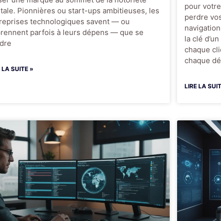
pour votre
itale. Pionnières ou start-ups ambitieuses, les
perdre vos
reprises technologiques savent — ou
navigation
rennent parfois à leurs dépens — que se
la clé d’u
dre
chaque clic
chaque dét
E LA SUITE »
LIRE LA SUI