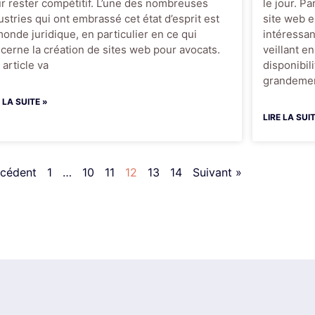
r rester compétitif. L’une des nombreuses
le jour. P
ustries qui ont embrassé cet état d’esprit est
site web e
monde juridique, en particulier en ce qui
intéressan
cerne la création de sites web pour avocats.
veillant e
 article va
disponibili
grandeme
E LA SUITE »
LIRE LA SUI
écédent
1
…
10
11
12
13
14
Suivant »