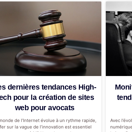
es dernières tendances High-
Monit
ech pour la création de sites
tend
web pour avocats
monde de l’Internet évolue à un rythme rapide,
Avec l’évol
fer sur la vague de l’innovation est essentiel
numérique